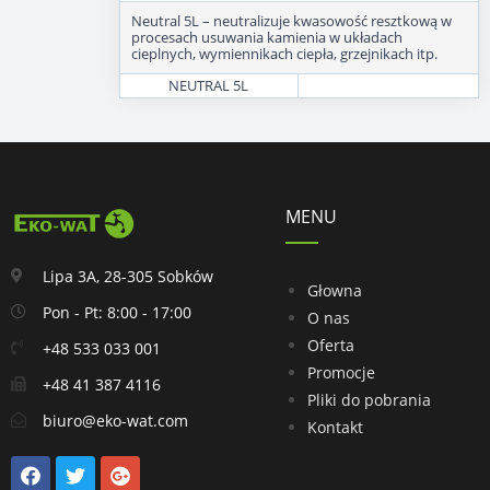
Neutral 5L – neutralizuje kwasowość resztkową w
procesach usuwania kamienia w układach
cieplnych, wymiennikach ciepła, grzejnikach itp.
NEUTRAL 5L
MENU
Lipa 3A, 28-305 Sobków
Głowna
Pon - Pt: 8:00 - 17:00
O nas
Oferta
+48 533 033 001
Promocje
+48 41 387 4116
Pliki do pobrania
biuro@eko-wat.com
Kontakt